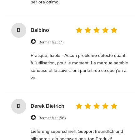
per ora ottimo.
B
Balbino
Bermanfaat (7)
Pratique, fiable - Aucun problème détecté quant
à l'utilisation, pour le moment. La marque semble
sérieuse et le suivi client parfait, de ce que j'en ai
vu.
D
Derek Dietrich
Bermanfaat (56)
Lieferung superschnell, Support freundlich und
hilfsbereit, ein hochwertiges, top Produkt!