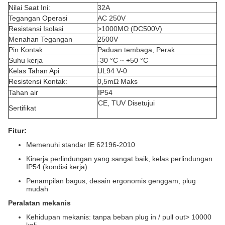
Nilai Saat Ini:
32A
Tegangan Operasi
AC 250V
Resistansi Isolasi
>1000MΩ (DC500V)
Menahan Tegangan
2500V
Pin Kontak
Paduan tembaga, Perak
Suhu kerja
-30 °C ~ +50 °C
Kelas Tahan Api
UL94 V-0
Resistensi Kontak:
0,5mΩ Maks
Tahan air
IP54
CE, TUV Disetujui
Sertifikat
Fitur:
Memenuhi standar IE 62196-2010
Kinerja perlindungan yang sangat baik, kelas perlindungan
IP54 (kondisi kerja)
Penampilan bagus, desain ergonomis genggam, plug
mudah
Peralatan mekanis
Kehidupan mekanis: tanpa beban plug in / pull out> 10000