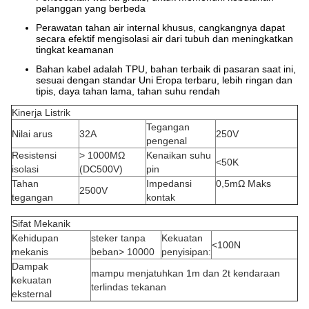
pelanggan yang berbeda
Perawatan tahan air internal khusus, cangkangnya dapat
secara efektif mengisolasi air dari tubuh dan meningkatkan
tingkat keamanan
Bahan kabel adalah TPU, bahan terbaik di pasaran saat ini,
sesuai dengan standar Uni Eropa terbaru, lebih ringan dan
tipis, daya tahan lama, tahan suhu rendah
Kinerja Listrik
Tegangan
Nilai arus
32A
250V
pengenal
Resistensi
> 1000MΩ
Kenaikan suhu
<50K
isolasi
(DC500V)
pin
Tahan
Impedansi
0,5mΩ Maks
2500V
tegangan
kontak
Sifat Mekanik
Kehidupan
steker tanpa
Kekuatan
<100N
mekanis
beban> 10000
penyisipan:
Dampak
mampu menjatuhkan 1m dan 2t kendaraan
kekuatan
terlindas tekanan
eksternal