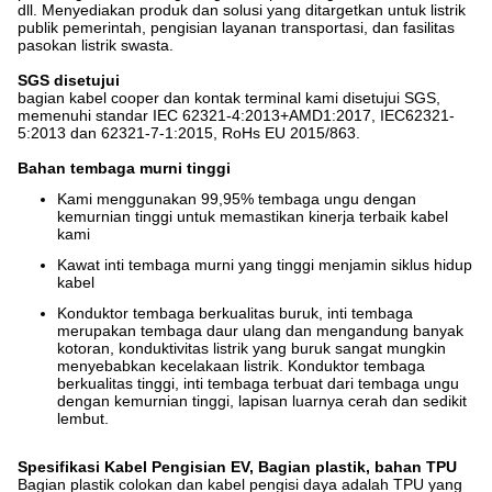
dll. Menyediakan produk dan solusi yang ditargetkan untuk listrik
publik pemerintah, pengisian layanan transportasi, dan fasilitas
pasokan listrik swasta.
SGS disetujui
bagian kabel cooper dan kontak terminal kami disetujui SGS,
memenuhi standar IEC 62321-4:2013+AMD1:2017, IEC62321-
5:2013 dan 62321-7-1:2015, RoHs EU 2015/863.
Bahan tembaga murni tinggi
Kami menggunakan 99,95% tembaga ungu dengan
kemurnian tinggi untuk memastikan kinerja terbaik kabel
kami
Kawat inti tembaga murni yang tinggi menjamin siklus hidup
kabel
Konduktor tembaga berkualitas buruk, inti tembaga
merupakan tembaga daur ulang dan mengandung banyak
kotoran, konduktivitas listrik yang buruk sangat mungkin
menyebabkan kecelakaan listrik. Konduktor tembaga
berkualitas tinggi, inti tembaga terbuat dari tembaga ungu
dengan kemurnian tinggi, lapisan luarnya cerah dan sedikit
lembut.
Spesifikasi Kabel Pengisian EV, Bagian plastik, bahan TPU
Bagian plastik colokan dan kabel pengisi daya adalah TPU yang