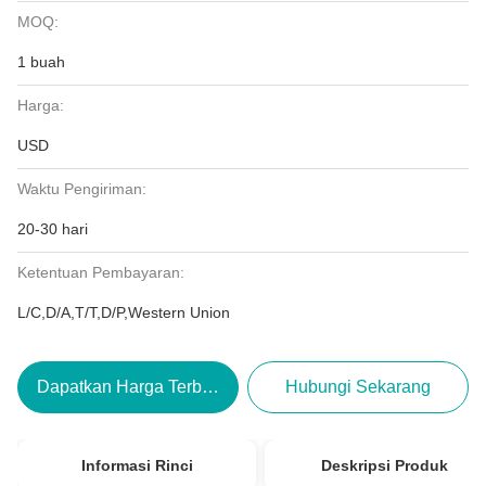
MOQ:
1 buah
Harga:
USD
Waktu Pengiriman:
20-30 hari
Ketentuan Pembayaran:
L/C,D/A,T/T,D/P,Western Union
Dapatkan Harga Terbaik
Hubungi Sekarang
Informasi Rinci
Deskripsi Produk