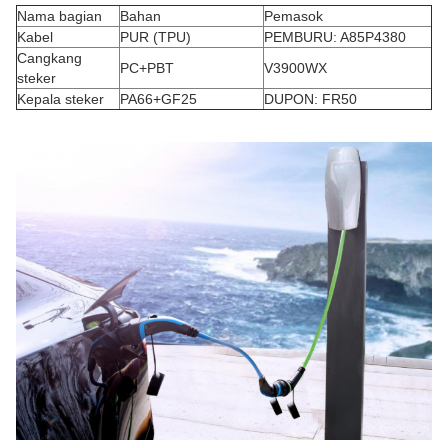
Nama bagian
Bahan
Pemasok
Kabel
PUR (TPU)
PEMBURU: A85P4380
Cangkang
PC+PBT
V3900WX
steker
Kepala steker
PA66+GF25
DUPON: FR50