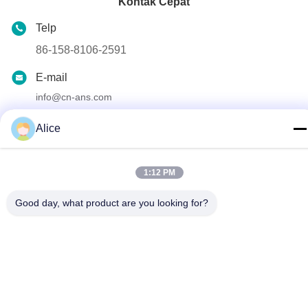
Kontak Cepat
Telp
86-158-8106-2591
E-mail
info@cn-ans.com
Alamat
Alice
No.1, Lantai 3, No.
1:12 PM
Kebijakan pribadi
|
Sitemap
Good day, what product are you looking for?
Cina Kualitas Baik Kabel Pengisian EV Tipe 2 Pemasok. Hak
Cipta © 2021-2026 Chengdu Honors Technology Co.,Ltd .
Seluruh hak cipta.