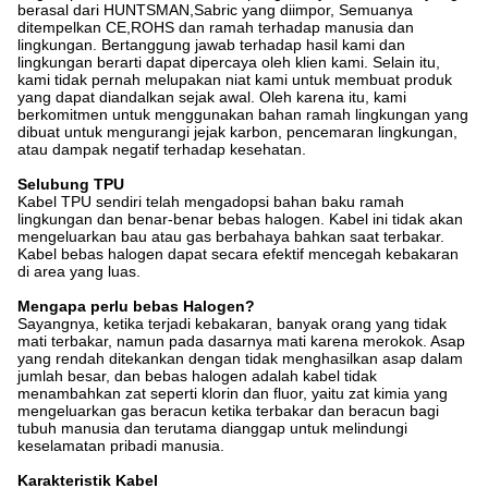
berasal dari HUNTSMAN,Sabric yang diimpor, Semuanya
ditempelkan CE,ROHS dan ramah terhadap manusia dan
lingkungan. Bertanggung jawab terhadap hasil kami dan
lingkungan berarti dapat dipercaya oleh klien kami. Selain itu,
kami tidak pernah melupakan niat kami untuk membuat produk
yang dapat diandalkan sejak awal. Oleh karena itu, kami
berkomitmen untuk menggunakan bahan ramah lingkungan yang
dibuat untuk mengurangi jejak karbon, pencemaran lingkungan,
atau dampak negatif terhadap kesehatan.
Selubung TPU
Kabel TPU sendiri telah mengadopsi bahan baku ramah
lingkungan dan benar-benar bebas halogen. Kabel ini tidak akan
mengeluarkan bau atau gas berbahaya bahkan saat terbakar.
Kabel bebas halogen dapat secara efektif mencegah kebakaran
di area yang luas.
Mengapa perlu bebas Halogen?
Sayangnya, ketika terjadi kebakaran, banyak orang yang tidak
mati terbakar, namun pada dasarnya mati karena merokok. Asap
yang rendah ditekankan dengan tidak menghasilkan asap dalam
jumlah besar, dan bebas halogen adalah kabel tidak
menambahkan zat seperti klorin dan fluor, yaitu zat kimia yang
mengeluarkan gas beracun ketika terbakar dan beracun bagi
tubuh manusia dan terutama dianggap untuk melindungi
keselamatan pribadi manusia.
Karakteristik Kabel