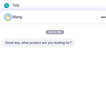
Telp
86-158-8106-2591
Wang
E-mail
info@cn-ans.com
10:51 AM
Alamat
Good day, what product are you looking for?
No.1, Lantai 3, No.
Kebijakan pribadi
|
Sitemap
Cina Kualitas Baik Kabel Pengisian EV Tipe 2 Pemasok. Hak
Cipta © 2021-2026 Chengdu Honors Technology Co.,Ltd .
Seluruh hak cipta.