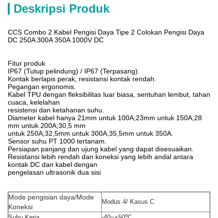
Deskripsi Produk
CCS Combo 2 Kabel Pengisi Daya Tipe 2 Colokan Pengisi Daya
DC 250A 300A 350A 1000V DC
Fitur produk
IP67 (Tutup pelindung) / IP67 (Terpasang).
Kontak berlapis perak, resistansi kontak rendah.
Pegangan ergonomis.
Kabel TPU dengan fleksibilitas luar biasa, sentuhan lembut, tahan
cuaca, kelelahan
resistensi dan ketahanan suhu.
Diameter kabel hanya 21mm untuk 100A;23mm untuk 150A;28
mm untuk 200A;30,5 mm
untuk 250A;32,5mm untuk 300A;35,5mm untuk 350A.
Sensor suhu PT 1000 tertanam.
Persiapan panjang dan ujung kabel yang dapat disesuaikan.
Resistansi lebih rendah dan koneksi yang lebih andal antara
kontak DC dan kabel dengan
pengelasan ultrasonik dua sisi
Mode pengisian daya/Mode
Modus 4/ Kasus C
Koneksi
Suhu Kerja
-40~+50
℃