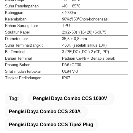
Suhu Penyimpanan
-40~+85
℃
Ketinggian
<4000m
Kelembaban
90%@50
℃
non-kondensasi
Bahan Sarung Luar
TPU
Struktur Kabel
2x(2x50)+(16+20)+6x0,75
Diameter luar
35,5 ± 0,8 mm
Suhu TerminalBangkit
<50K (setelah siklus 10K)
Bil
.
Terminal
3 (PE
,
DC+
,
DC-) 2 (CP, PP)
Bahan Terminal
Paduan Cu-Ni + Berlapis perak
Pasang Bahan
PA6+GF30
Sifat mudah terbakar
UL94 V-0
Tingkat Perlindungan
IP67
Tag:
Pengisi Daya Combo CCS 1000V
Pengisi Daya Combo CCS 200A
Pengisi Daya Combo CCS Tipe2 Plug